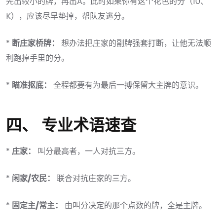
先出较小的牌，再出A。此时如果你有这个花色的分（10、
K），应该尽早垫掉，帮队友逃分。
*
断庄家桥牌：
想办法把庄家的副牌强套打断，让他无法顺
利跑掉手里的分。
*
瞄准抠底：
全程都要有为最后一搏保留大主牌的意识。
四、 专业术语速查
*
庄家：
叫分最高者，一人对抗三方。
*
闲家/农民：
联合对抗庄家的三方。
*
固定主/常主：
由叫分决定的那个点数的牌，全是主牌。