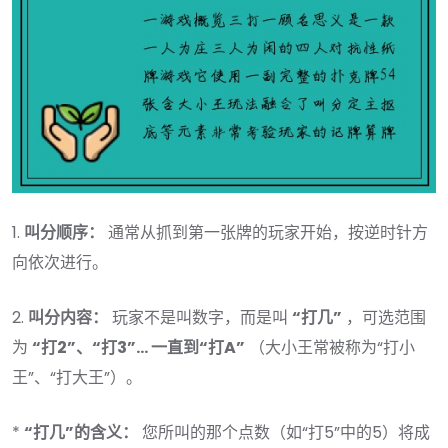
1.
叫分顺序：
通常从抓到第一张牌的玩家开始，按逆时针方
向依次进行。
2.
叫分内容：
玩家不是叫数字，而是叫
“打几”
，可选范围
为
“打2”、“打3”... 一直到“打A”
（大小王常被称为“打小
王”、“打大王”）。
*
“打几”的含义：
您所叫的那个点数（如“打5”中的5）将成