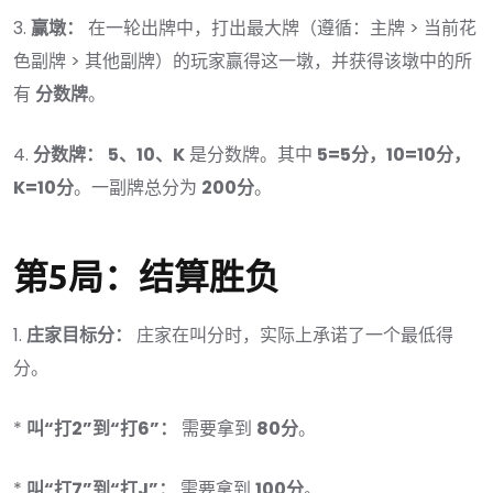
3.
赢墩：
在一轮出牌中，打出最大牌（遵循：主牌 > 当前花
色副牌 > 其他副牌）的玩家赢得这一墩，并获得该墩中的所
有
分数牌
。
4.
分数牌：
5、10、K
是分数牌。其中
5=5分，10=10分，
K=10分
。一副牌总分为
200分
。
第5局：结算胜负
1.
庄家目标分：
庄家在叫分时，实际上承诺了一个最低得
分。
*
叫“打2”到“打6”：
需要拿到
80分
。
*
叫“打7”到“打J”：
需要拿到
100分
。