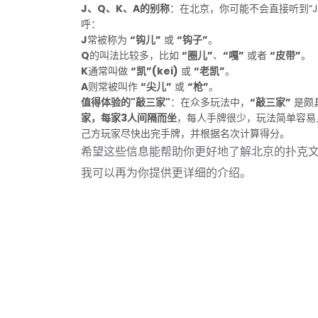
J、Q、K、A的别称
：在北京，你可能不会直接听到“
呼：
J
常被称为
“钩儿”
或
“钩子”
。
Q
的叫法比较多，比如
“圈儿”
、
“嘎”
或者
“皮带”
。
K
通常叫做
“凯”(kei)
或
“老凯”
。
A
则常被叫作
“尖儿”
或
“枪”
。
值得体验的"敲三家"
：在众多玩法中，
“敲三家”
是颇
家，每家3人间隔而坐
，每人手牌很少，玩法简单容易
己方玩家尽快出完手牌，并根据名次计算得分。
希望这些信息能帮助你更好地了解北京的扑克
我可以再为你提供更详细的介绍。