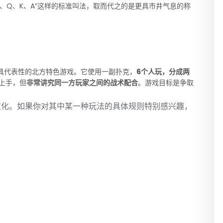
J、Q、K、A”这样的标准叫法，取而代之的是更具市井气息的称
具代表性的北方特色游戏。它使用一副扑克，
6个人玩，分成两
上手，但
非常讲究同一方玩家之间的战术配合
。游戏目标是争取
文化。如果你对其中某一种玩法的具体规则特别感兴趣，