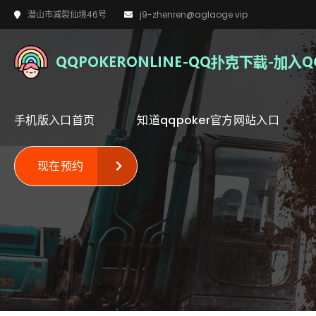
潜山市减裂仙境46号
j9-zhenren@aglaoge.vip
手机版入口首页
知道qqpoker官方网站入口
现在预约