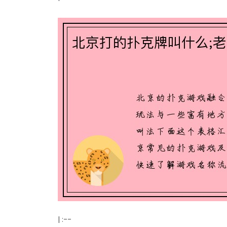
| :--