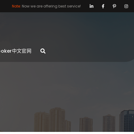
Note:
Now we are offering best service!
poker中文官网