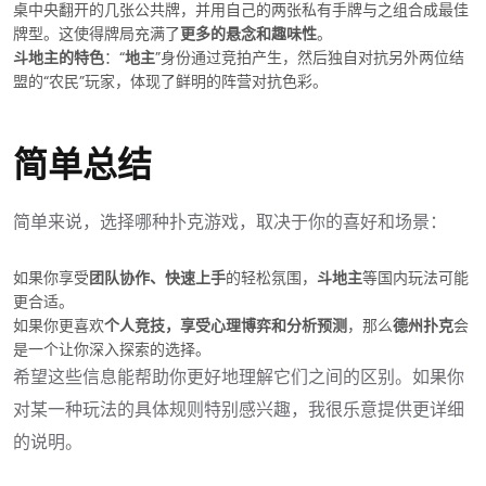
桌中央翻开的几张公共牌，并用自己的两张私有手牌与之组合成最佳
牌型。这使得牌局充满了
更多的悬念和趣味性
。
斗地主的特色
：“
地主
”身份通过竞拍产生，然后独自对抗另外两位结
盟的“农民”玩家，体现了鲜明的阵营对抗色彩。
简单总结
简单来说，选择哪种扑克游戏，取决于你的喜好和场景：
如果你享受
团队协作、快速上手
的轻松氛围，
斗地主
等国内玩法可能
更合适。
如果你更喜欢
个人竞技，享受心理博弈和分析预测
，那么
德州扑克
会
是一个让你深入探索的选择。
希望这些信息能帮助你更好地理解它们之间的区别。如果你
对某一种玩法的具体规则特别感兴趣，我很乐意提供更详细
的说明。