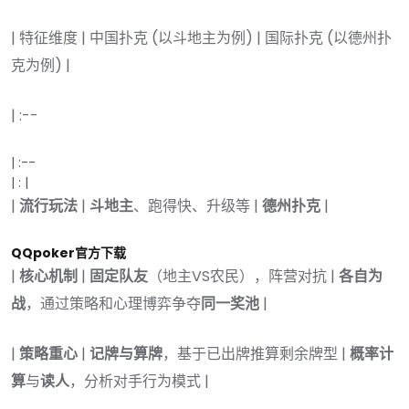
| 特征维度 | 中国扑克 (以斗地主为例) | 国际扑克 (以德州扑
克为例) |
| :--
| :--
| : |
|
流行玩法
|
斗地主
、跑得快、升级等 |
德州扑克
|
QQpoker官方下载
|
核心机制
|
固定队友
（地主VS农民），阵营对抗 |
各自为
战
，通过策略和心理博弈争夺
同一奖池
|
|
策略重心
|
记牌与算牌
，基于已出牌推算剩余牌型 |
概率计
算
与
读人
，分析对手行为模式 |