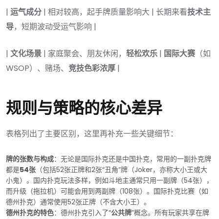
|
运气成分
| 相对较高，起手牌质量影响大 | 长期来看
技术主
导
，短期波动受运气影响 |
|
文化场景
| 家庭聚会、朋友休闲，
轻松欢乐
|
国际大赛
（如
WSOP）、赌场、
竞技色彩浓厚
|
规则与策略的核心差异
表格列出了主要区别，这里再补充一些关键细节：
牌的张数与构成
：无论是国际扑克还是中国扑克，常用的一副扑克牌
都是
54张
（包括52张正牌和2张“丑角”牌（Joker，亦称大小王或大
小鬼）。国内扑克玩法多样，例如斗地主通常只用一副牌（54张），
而升级（拖拉机）可能会用到两副牌（108张）。国际扑克比赛（如
德州扑克）通常使用52张正牌（不含大小王）。
德州扑克的特色
：德州扑克引入了“
公共牌
”概念。所有玩家共享在牌