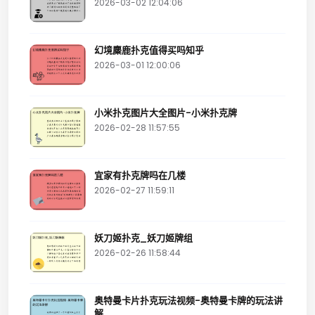
2026-03-02 12:04:06
幻境麋鹿扑克值得买吗知乎
2026-03-01 12:00:06
小米扑克图片大全图片-小米扑克牌
2026-02-28 11:57:55
宜家有扑克牌吗在几楼
2026-02-27 11:59:11
妖刀姬扑克_妖刀姬牌组
2026-02-26 11:58:44
奥特曼卡片扑克玩法视频-奥特曼卡牌的玩法讲
解