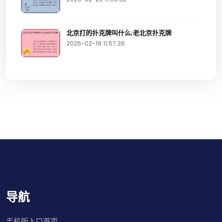
北京打的扑克牌叫什么;老北京扑克牌
2026-02-19 11:57:36
导航
手机版入口首页