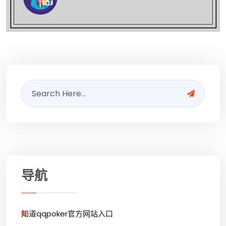
导航
知道qqpoker官方网站入口