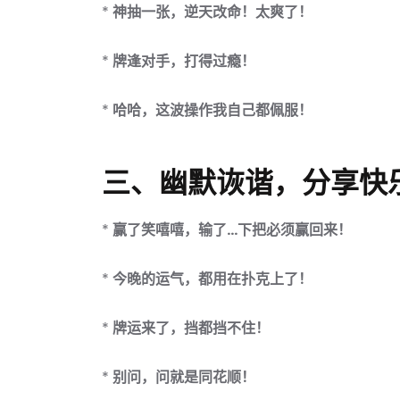
*
神抽一张，逆天改命！太爽了！
*
牌逢对手，打得过瘾！
*
哈哈，这波操作我自己都佩服！
三、幽默诙谐，分享快
*
赢了笑嘻嘻，输了…下把必须赢回来！
*
今晚的运气，都用在扑克上了！
*
牌运来了，挡都挡不住！
*
别问，问就是同花顺！