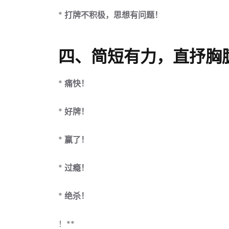
*
打牌不积极，思想有问题！
四、简短有力，直抒胸
*
痛快！
*
好牌！
*
赢了！
*
过瘾！
*
绝杀！
！**