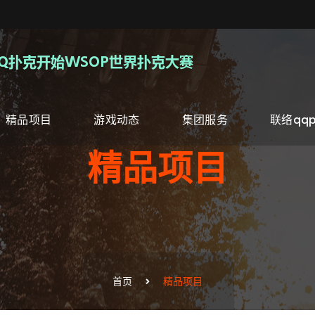
精品项目
游戏动态
集团服务
联络qq
精品项目
首页
精品项目