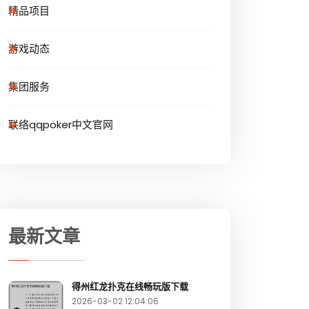
精品项目
游戏动态
集团服务
联络qqpoker中文官网
最新文章
得州红龙扑克在线畅玩版下载
2026-03-02 12:04:06